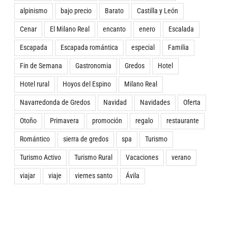
alpinismo
bajo precio
Barato
Castilla y León
Cenar
El Milano Real
encanto
enero
Escalada
Escapada
Escapada romántica
especial
Familia
Fin de Semana
Gastronomia
Gredos
Hotel
Hotel rural
Hoyos del Espino
Milano Real
Navarredonda de Gredos
Navidad
Navidades
Oferta
Otoño
Primavera
promoción
regalo
restaurante
Romántico
sierra de gredos
spa
Turismo
Turismo Activo
Turismo Rural
Vacaciones
verano
viajar
viaje
viernes santo
Ávila