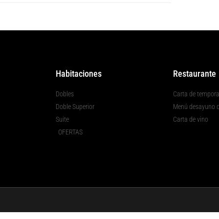
Habitaciones
Restaurante
Dobles
Carta de tempor
Doble Superior
Menú desayuno d
Suite
Carta de vino
OFERTAS