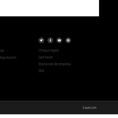
Cheque regalo
ada
Qué hacer
egustación
Reuniones de empresa
SPA
S-quet.com