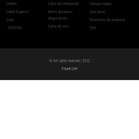
Dobles
Carta de temporada
Cheque regalo
Doble Superior
Menú desayuno
Qué hacer
degustación
Suite
Reuniones de empresa
Carta de vino
OFERTAS
SPA
© All rights reserved | 2022
S-quet.com