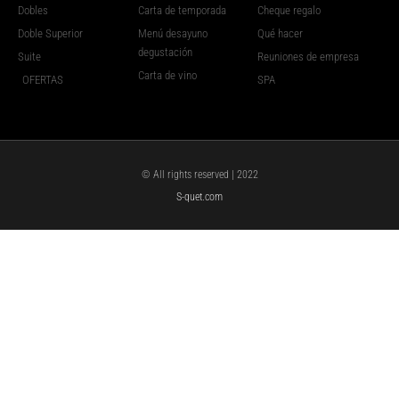
Dobles
Carta de temporada
Cheque regalo
Doble Superior
Menú desayuno
Qué hacer
degustación
Suite
Reuniones de empresa
Carta de vino
OFERTAS
SPA
© All rights reserved | 2022
S-quet.com